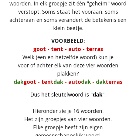
woorden. In elk groepje zit één "geheim" woord
verstopt. Soms staat het vooraan, soms
achteraan en soms verandert de betekenis een
klein beetje.
VOORBEELD:
goot - tent - auto - terras
Welk (een en hetzelfde woord) kun je
voor of achter elk van deze vier woorden
plakken?
dak
goot - tent
dak
- auto
dak
-
dak
terras
Dus het sleutelwoord is "
dak
".
Hieronder zie je 16 woorden.
Het zijn groepjes van vier woorden.
Elke groepje heeft zijn eigen
gemeenschappelijk woord.