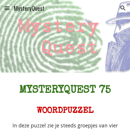
MysteryQuest
Skip to main content
Skip to navigation
MYSTERYQUEST 7
5
WOORDPUZZEL
In deze puzzel zie je steeds groepjes van vier