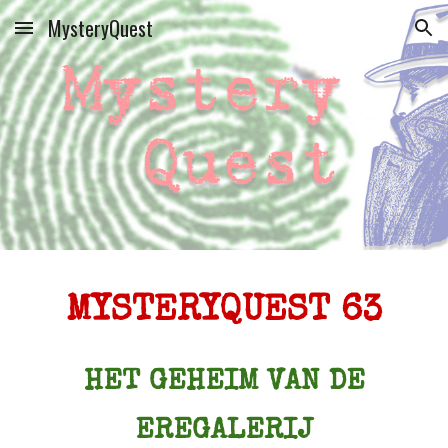
MysteryQuest
Skip to main content
Skip to navigation
MYSTERYQUEST 63
HET GEHEIM VAN DE
EREGALERIJ