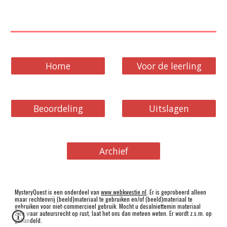
Home
Voor de leerling
Beoordeling
Uitslagen
Archief
MysteryQuest is een onderdeel van
www.webkwestie.nl
. Er is geprobeerd alleen
maar rechtenvrij (beeld)materiaal te gebruiken en/of (beeld)materiaal te
gebruiken voor niet-commercieel gebruik. Mocht u desalniettemin materiaal
zien waar auteursrecht op rust, laat het ons dan meteen weten. Er wordt z.s.m. op
gehandeld.