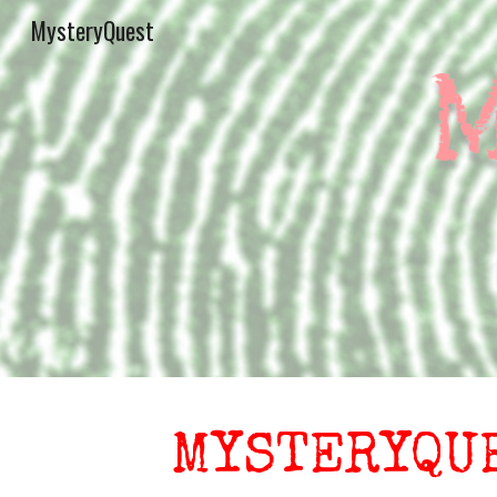
MysteryQuest
Sk
MYSTERYQU