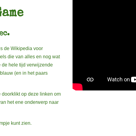
Game
ec.
is de Wikipedia voor
kels die van alles en nog wat
e de hele tijd verwijzende
 blauw (en in het paars
 doorklikt op deze linken om
 van het ene onderwerp naar
lmpje kunt zien.