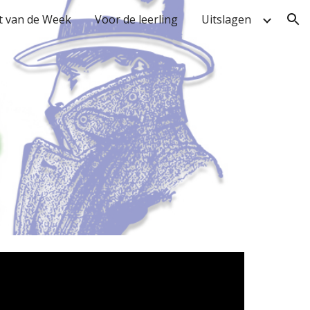
t van de Week
Voor de leerling
Uitslagen
ion