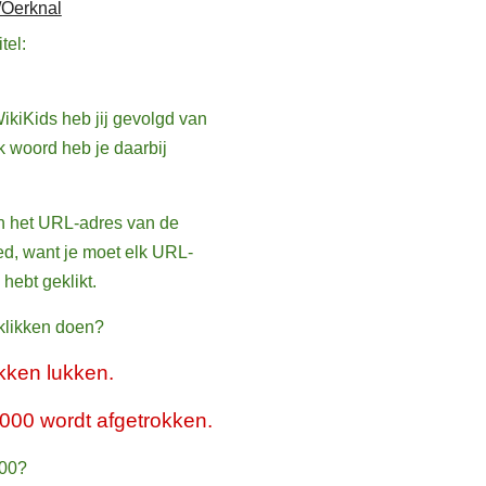
l/Oerknal
tel:
ikiKids heb jij gevolgd van
k woord heb je daarbij
en het URL-adres van de
d, want je moet elk URL-
hebt geklikt.
 klikken doen?
ikken lukken.
 1000 wordt afgetrokken.
000?