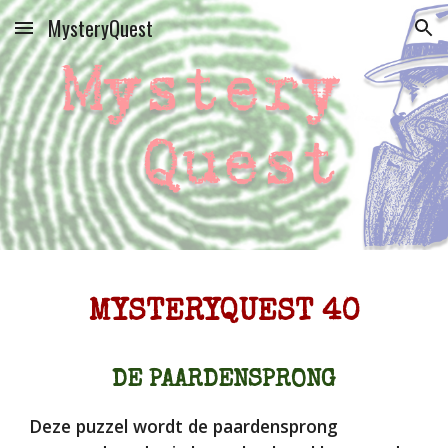
MysteryQuest
Skip to main content
Skip to navigation
MYSTERYQUEST 40
DE PAARDENSPRONG
Deze puzzel wordt de paardensprong