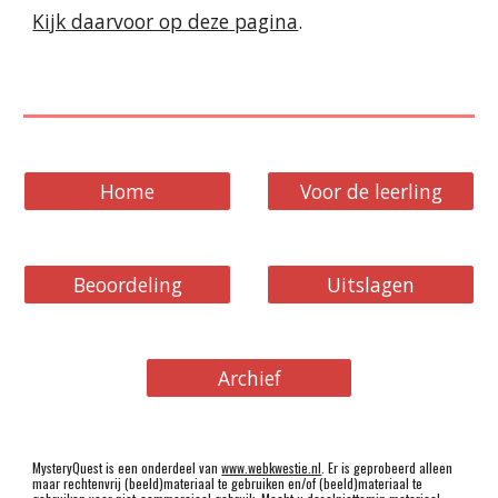
Kijk daarvoor op deze pagina
.
Home
Voor de leerling
Beoordeling
Uitslagen
Archief
MysteryQuest is een onderdeel van
www.webkwestie.nl
. Er is geprobeerd alleen
maar rechtenvrij (beeld)materiaal te gebruiken en/of (beeld)materiaal te