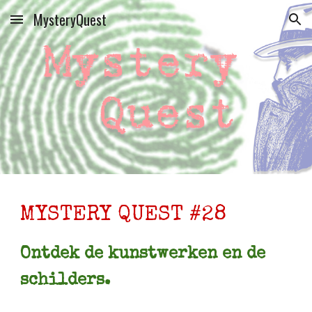
MysteryQuest
Skip to main content
Skip to navigation
MYSTERY QUEST #2
8
Ontdek de kunstwerken en de
schilders.